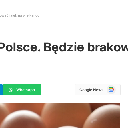
kować jajek na wielkanoc
Polsce. Będzie brakow
Google
WhatsApp
Google News
News