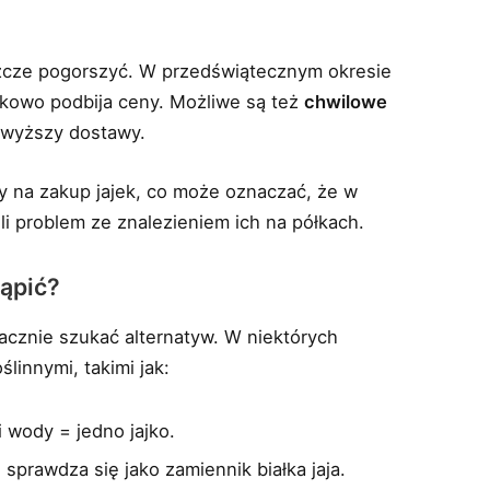
eszcze pogorszyć. W przedświątecznym okresie
tkowo podbija ceny. Możliwe są też
chwilowe
zewyższy dostawy.
ty na zakup jajek, co może oznaczać, że w
i problem ze znalezieniem ich na półkach.
tąpić?
 zacznie szukać alternatyw. W niektórych
linnymi, takimi jak:
i wody = jedno jajko.
sprawdza się jako zamiennik białka jaja.