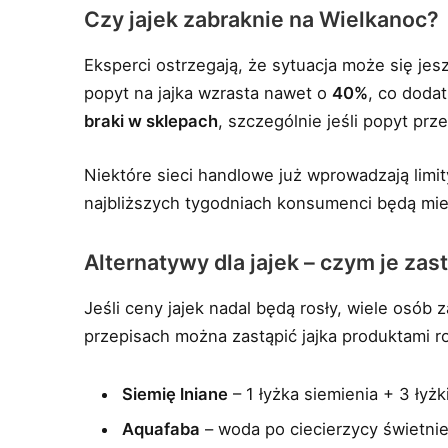
Czy jajek zabraknie na Wielkanoc?
Eksperci ostrzegają, że sytuacja może się j
popyt na jajka wzrasta nawet o
40%
, co doda
braki w sklepach
, szczególnie jeśli popyt pr
Niektóre sieci handlowe już wprowadzają limi
najbliższych tygodniach konsumenci będą miel
Alternatywy dla jajek – czym je zas
Jeśli ceny jajek nadal będą rosły, wiele osób
przepisach można zastąpić jajka produktami roś
Siemię lniane
– 1 łyżka siemienia + 3 łyżk
Aquafaba
– woda po ciecierzycy świetnie 