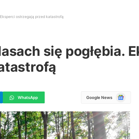
 Eksperci ostrzegają przed katastrofą
lasach się pogłębia. E
atastrofą
Google
WhatsApp
Google News
News