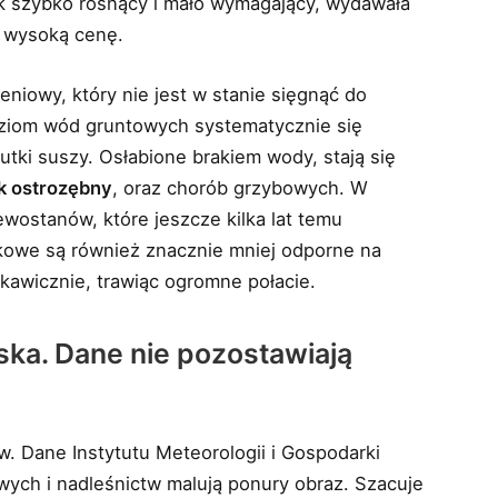
ek szybko rosnący i mało wymagający, wydawała
o wysoką cenę.
niowy, który nie jest w stanie sięgnąć do
oziom wód gruntowych systematycznie się
utki suszy. Osłabione brakiem wody, stają się
k ostrozębny
, oraz chorób grzybowych. W
ostanów, które jeszcze kilka lat temu
nkowe są również znacznie mniej odporne na
skawicznie, trawiąc ogromne połacie.
ska. Dane nie pozostawiają
ów. Dane Instytutu Meteorologii i Gospodarki
ych i nadleśnictw malują ponury obraz. Szacuje