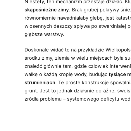
Niestety, ten mechanizm przestaje działać. 
skąpośnieżne zimy
. Brak grubej pokrywy śnież
równomiernie nawadniałaby glebę, jest katas
wiosennych deszczy spływa po stwardniałej p
głębsze warstwy.
Doskonale widać to na przykładzie Wielkopols
środku zimy, ziemia w wielu miejscach była suc
znaleźć głównie tam, gdzie człowiek interwen
walkę o każdą kroplę wody, budując
tysiące 
strumieniach
. Te proste konstrukcje spowalni
grunt. Jest to jednak działanie doraźne, swois
źródła problemu – systemowego deficytu wod