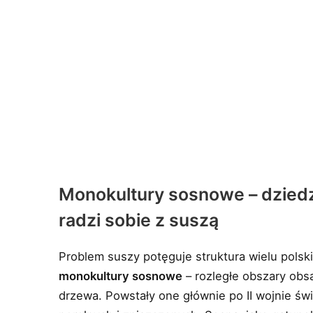
Monokultury sosnowe – dziedzi
radzi sobie z suszą
Problem suszy potęguje struktura wielu polsk
monokultury sosnowe
– rozległe obszary ob
drzewa. Powstały one głównie po II wojnie św