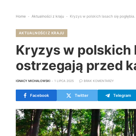
Home
-
Aktualności z kraju
-
Kryzys w polskich lasach się pogłębia.
AKTUALNOŚCI Z KRAJU
Kryzys w polskich 
ostrzegają przed k
IGNACY MICHAŁOWSKI
1 LIPCA 2025
BRAK KOMENTARZY
Facebook
Twitter
Telegram