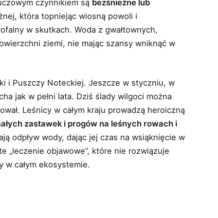
Kluczowym czynnikiem są
bezśnieżne lub
nej, która topniejąc wiosną powoli i
trofalny w skutkach. Woda z gwałtownych,
owierzchni ziemi, nie mając szansy wniknąć w
ki i Puszczy Noteckiej. Jeszcze w styczniu, w
ha jak w pełni lata. Dziś ślady wilgoci można
iował. Leśnicy w całym kraju prowadzą heroiczną
małych zastawek i progów na leśnych rowach i
ają odpływ wody, dając jej czas na wsiąknięcie w
te „leczenie objawowe”, które nie rozwiązuje
y w całym ekosystemie.