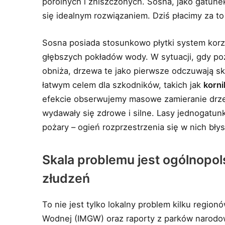
porolnych i zniszczonych. Sosna, jako gatun
się idealnym rozwiązaniem. Dziś płacimy za t
Sosna posiada stosunkowo płytki system korze
głębszych pokładów wody. W sytuacji, gdy p
obniża, drzewa te jako pierwsze odczuwają sk
łatwym celem dla szkodników, takich jak
korni
efekcie obserwujemy masowe zamieranie drzew
wydawały się zdrowe i silne. Lasy jednogatu
pożary – ogień rozprzestrzenia się w nich bły
Skala problemu jest ogólnopol
złudzeń
To nie jest tylko lokalny problem kilku region
Wodnej (IMGW) oraz raporty z parków narodow