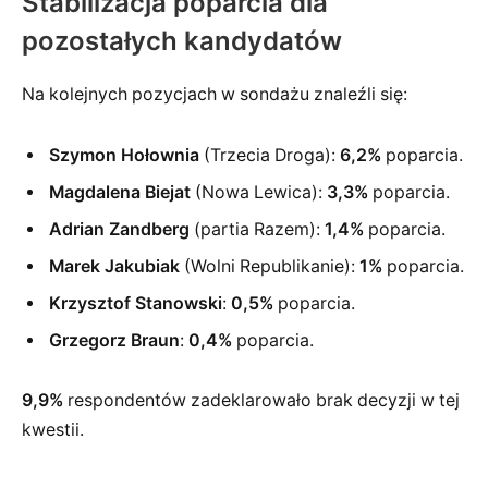
Stabilizacja poparcia dla
pozostałych kandydatów
Na kolejnych pozycjach w sondażu znaleźli się:
Szymon Hołownia
(Trzecia Droga):
6,2%
poparcia.
Magdalena Biejat
(Nowa Lewica):
3,3%
poparcia.
Adrian Zandberg
(partia Razem):
1,4%
poparcia.
Marek Jakubiak
(Wolni Republikanie):
1%
poparcia.
Krzysztof Stanowski
:
0,5%
poparcia.
Grzegorz Braun
:
0,4%
poparcia.
9,9%
respondentów zadeklarowało brak decyzji w tej
kwestii.