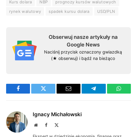
Kurs dolara
NBP
prognozy kursów walutowych
rynek walutowy
spadek kursu dolara
USD/PLN
Obserwuj nasze artykuły na
Google News
Naciśnij przycisk oznaczony gwiazdką
(★ obserwuj) i bądź na bieżąco
Facebook
Twitter
Email
Telegram
WhatsA
Ignacy Michałowski
Website
Facebook
X
(Twitter)
Ekspert w dziedzinie ekonomia, finanse oraz