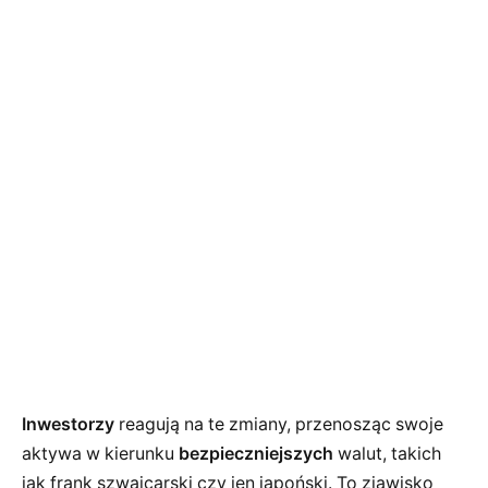
Inwestorzy
reagują na te zmiany, przenosząc swoje
aktywa w kierunku
bezpieczniejszych
walut, takich
jak frank szwajcarski czy jen japoński. To zjawisko