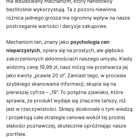
ma wbudowany mechanizm, który handlowcy
bezlitośnie wykorzystują. Ta z pozoru niewinna
różnica jednego grosza ma ogromny wpływ na nasze
postrzeganie wartości i decyzje zakupowe.
Mechanizm ten, znany jako
psychologia cen
nieparzystych
, opiera się na prostych, ale głęboko
zakorzenionych skłonnościach naszego umysłu. Kiedy
widzimy cenę 19,99 zł, nasz mózg nie przetwarza jej
jako kwoty „prawie 20 zł”. Zamiast tego, w procesie
szybkiego skanowania informacji, skupia się na
pierwszej cyfrze – „19”. To potężne zjawisko, które
sprawia, że produkt wydaje się znacznie tańszy, niż
jest w rzeczywistości. Sklepy doskonale o tym wiedzą
i projektują całe strategie cenowe wokół tej prostej
słabości poznawczej, skutecznie opróżniając nasze
portfele.