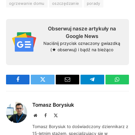
ogrzewanie domu
oszczędzanie
porady
Obserwuj nasze artykuły na
Google News
Naciśnij przycisk oznaczony gwiazdką
(★ obserwuj) i bądź na bieżąco
Facebook
Twitter
Email
Telegram
WhatsA
Tomasz Borysiuk
Website
Facebook
X
(Twitter)
Tomasz Borysiuk to doświadczony dziennikarz z
15-letnim stażem, specjalizujący się w