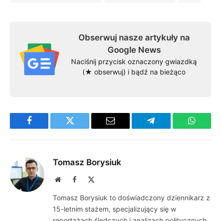
Obserwuj nasze artykuły na
Google News
Naciśnij przycisk oznaczony gwiazdką
(★ obserwuj) i bądź na bieżąco
Facebook
Twitter
Email
Telegram
WhatsA
Tomasz Borysiuk
Website
Facebook
X
(Twitter)
Tomasz Borysiuk to doświadczony dziennikarz z
15-letnim stażem, specjalizujący się w
reportażach śledczych i analizach politycznych.