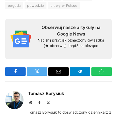
pogoda
powodzie
ulewy w Polsce
Obserwuj nasze artykuły na
Google News
Naciśnij przycisk oznaczony gwiazdką
(★ obserwuj) i bądź na bieżąco
Facebook
Twitter
Email
Telegram
WhatsA
Tomasz Borysiuk
Website
Facebook
X
(Twitter)
Tomasz Borysiuk to doświadczony dziennikarz z