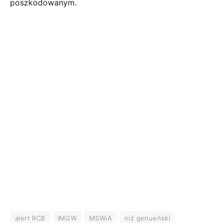
poszkodowanym.
alert RCB
IMGW
MSWiA
niż genueński