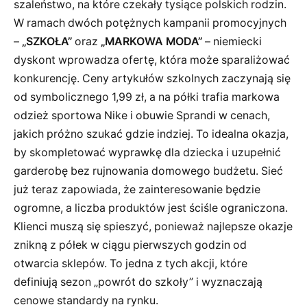
szaleństwo, na które czekały tysiące polskich rodzin.
W ramach dwóch potężnych kampanii promocyjnych
–
„SZKOŁA”
oraz
„MARKOWA MODA”
– niemiecki
dyskont wprowadza ofertę, która może sparaliżować
konkurencję. Ceny artykułów szkolnych zaczynają się
od symbolicznego 1,99 zł, a na półki trafia markowa
odzież sportowa Nike i obuwie Sprandi w cenach,
jakich próżno szukać gdzie indziej. To idealna okazja,
by skompletować wyprawkę dla dziecka i uzupełnić
garderobę bez rujnowania domowego budżetu. Sieć
już teraz zapowiada, że zainteresowanie będzie
ogromne, a liczba produktów jest ściśle ograniczona.
Klienci muszą się spieszyć, ponieważ najlepsze okazje
znikną z półek w ciągu pierwszych godzin od
otwarcia sklepów. To jedna z tych akcji, które
definiują sezon „powrót do szkoły” i wyznaczają
cenowe standardy na rynku.