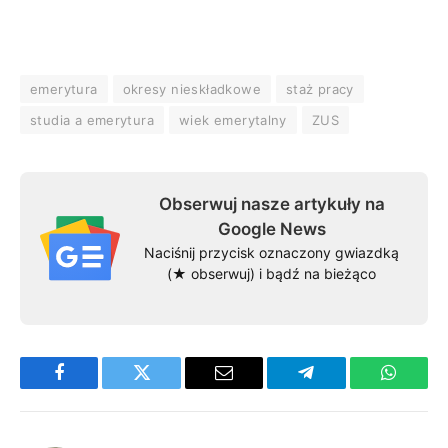
emerytura
okresy nieskładkowe
staż pracy
studia a emerytura
wiek emerytalny
ZUS
Obserwuj nasze artykuły na
Google News
Naciśnij przycisk oznaczony gwiazdką
(★ obserwuj) i bądź na bieżąco
Facebook
Twitter
Email
Telegram
WhatsA