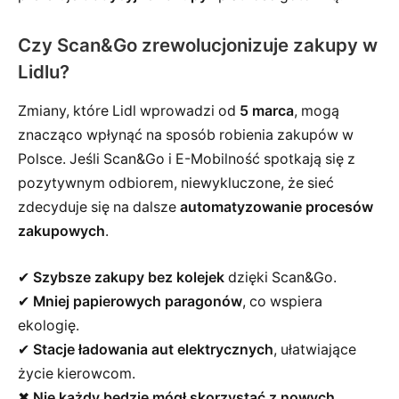
Czy Scan&Go zrewolucjonizuje zakupy w
Lidlu?
Zmiany, które Lidl wprowadzi od
5 marca
, mogą
znacząco wpłynąć na sposób robienia zakupów w
Polsce. Jeśli Scan&Go i E-Mobilność spotkają się z
pozytywnym odbiorem, niewykluczone, że sieć
zdecyduje się na dalsze
automatyzowanie procesów
zakupowych
.
✔
Szybsze zakupy bez kolejek
dzięki Scan&Go.
✔
Mniej papierowych paragonów
, co wspiera
ekologię.
✔
Stacje ładowania aut elektrycznych
, ułatwiające
życie kierowcom.
✖
Nie każdy będzie mógł skorzystać z nowych