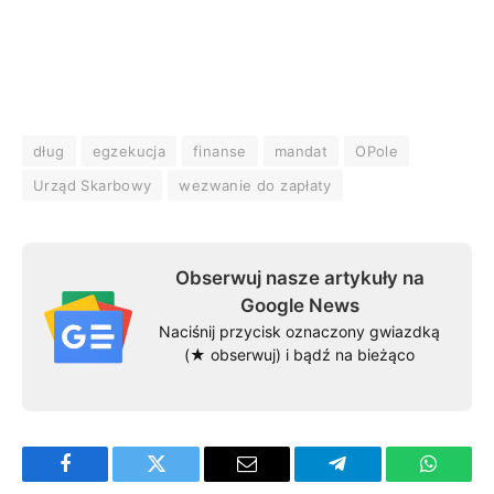
dług
egzekucja
finanse
mandat
OPole
Urząd Skarbowy
wezwanie do zapłaty
Obserwuj nasze artykuły na
Google News
Naciśnij przycisk oznaczony gwiazdką
(★ obserwuj) i bądź na bieżąco
Facebook
Twitter
Email
Telegram
WhatsA