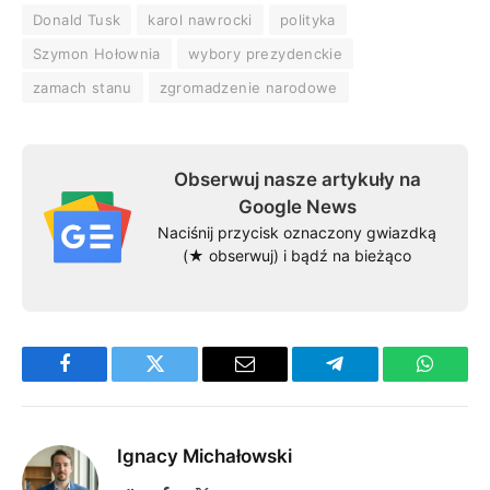
Donald Tusk
karol nawrocki
polityka
Szymon Hołownia
wybory prezydenckie
zamach stanu
zgromadzenie narodowe
Obserwuj nasze artykuły na
Google News
Naciśnij przycisk oznaczony gwiazdką
(★ obserwuj) i bądź na bieżąco
Facebook
Twitter
Email
Telegram
WhatsA
Ignacy Michałowski