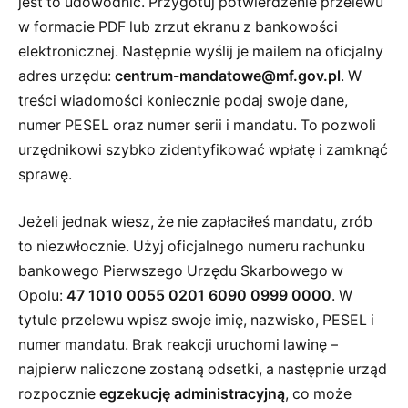
jest to udowodnić. Przygotuj potwierdzenie przelewu
w formacie PDF lub zrzut ekranu z bankowości
elektronicznej. Następnie wyślij je mailem na oficjalny
adres urzędu:
centrum-mandatowe@mf.gov.pl
. W
treści wiadomości koniecznie podaj swoje dane,
numer PESEL oraz numer serii i mandatu. To pozwoli
urzędnikowi szybko zidentyfikować wpłatę i zamknąć
sprawę.
Jeżeli jednak wiesz, że nie zapłaciłeś mandatu, zrób
to niezwłocznie. Użyj oficjalnego numeru rachunku
bankowego Pierwszego Urzędu Skarbowego w
Opolu:
47 1010 0055 0201 6090 0999 0000
. W
tytule przelewu wpisz swoje imię, nazwisko, PESEL i
numer mandatu. Brak reakcji uruchomi lawinę –
najpierw naliczone zostaną odsetki, a następnie urząd
rozpocznie
egzekucję administracyjną
, co może