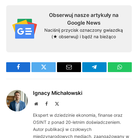
Obserwuj nasze artykuły na
Google News
Naciśnij przycisk oznaczony gwiazdką
(★ obserwuj) i bądź na bieżąco
Facebook
Twitter
Email
Telegram
WhatsA
Ignacy Michałowski
Website
Facebook
X
(Twitter)
Ekspert w dziedzinie ekonomia, finanse oraz
OSINT z ponad 20-letnim doświadczeniem.
Autor publikacji w czołowych
międzynarodowych mediach, zaangażowany w