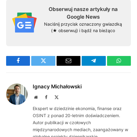
Obserwuj nasze artykuły na
Google News
Naciśnij przycisk oznaczony gwiazdką
(★ obserwuj) i bądź na bieżąco
Facebook
Twitter
Email
Telegram
WhatsA
Ignacy Michałowski
Website
Facebook
X
(Twitter)
Ekspert w dziedzinie ekonomia, finanse oraz
OSINT z ponad 20-letnim doświadczeniem.
Autor publikacji w czołowych
międzynarodowych mediach, zaangażowany w
globalne projekty dziennikarskie.