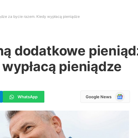
dze za bycie razem. Kiedy wypłacą pieniądze
ą dodatkowe pieniąd
 wypłacą pieniądze
Google
WhatsApp
Google News
News