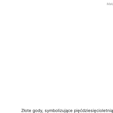
Mał
Złote gody, symbolizujące pięćdziesięcioletn