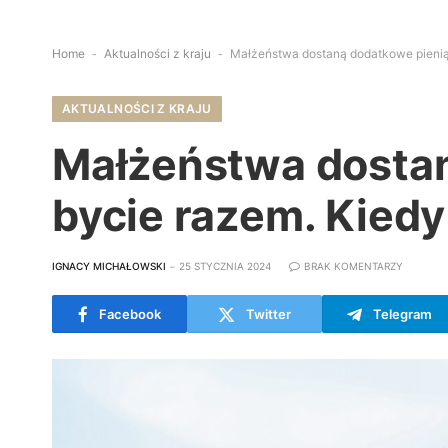
Home
-
Aktualności z kraju
-
Małżeństwa dostaną dodatkowe pienią
AKTUALNOŚCI Z KRAJU
Małżeństwa dostan
bycie razem. Kiedy
IGNACY MICHAŁOWSKI
25 STYCZNIA 2024
BRAK KOMENTARZY
Facebook
Twitter
Telegram