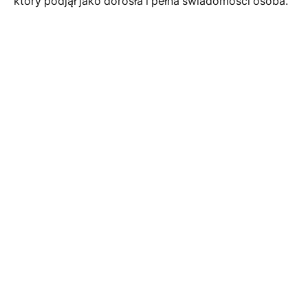
który podjął jako dorosła i pełna świadomości osoba.