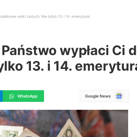
datkowe setki złotych. Nie tylko 13. i 14. emerytura!
: Państwo wypłaci Ci
ylko 13. i 14. emerytur
Google
WhatsApp
Google News
News