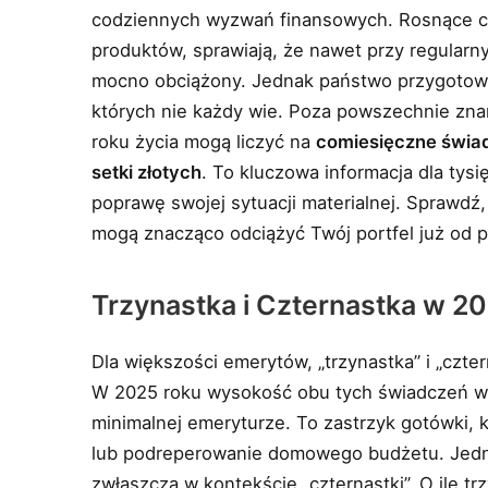
codziennych wyzwań finansowych. Rosnące ce
produktów, sprawiają, że nawet przy regular
mocno obciążony. Jednak państwo przygoto
których nie każdy wie. Poza powszechnie znany
roku życia mogą liczyć na
comiesięczne świad
setki złotych
. To kluczowa informacja dla tys
poprawę swojej sytuacji materialnej. Sprawdź,
mogą znacząco odciążyć Twój portfel już od p
Trzynastka i Czternastka w 2
Dla większości emerytów, „trzynastka” i „czte
W 2025 roku wysokość obu tych świadczeń w
minimalnej emeryturze. To zastrzyk gotówki,
lub podreperowanie domowego budżetu. Jedna
zwłaszcza w kontekście „czternastki”. O ile t