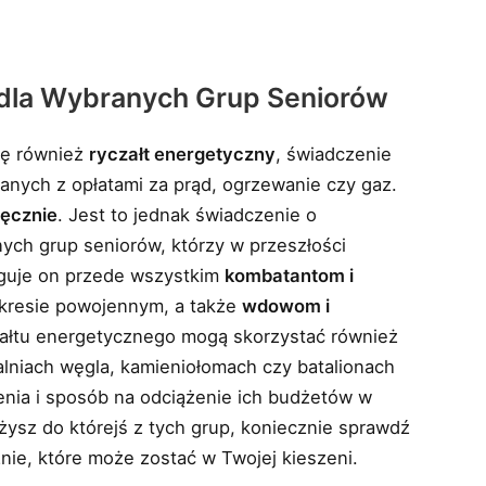
 dla Wybranych Grup Seniorów
ię również
ryczałt energetyczny
, świadczenie
anych z opłatami za prąd, ogrzewanie czy gaz.
ięcznie
. Jest to jednak świadczenie o
ych grup seniorów, którzy w przeszłości
uguje on przede wszystkim
kombatantom i
okresie powojennym, a także
wdowom i
załtu energetycznego mogą skorzystać również
lniach węgla, kamieniołomach czy batalionach
enia i sposób na odciążenie ich budżetów w
eżysz do którejś z tych grup, koniecznie sprawdź
znie, które może zostać w Twojej kieszeni.