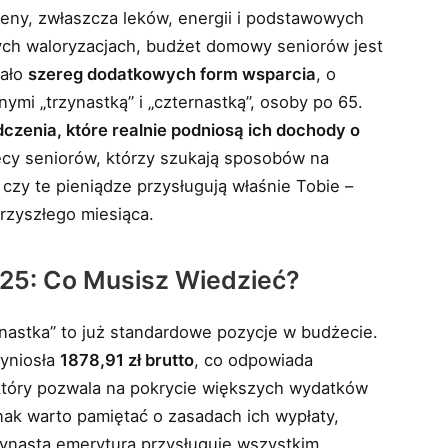
ny, zwłaszcza leków, energii i podstawowych
nych waloryzacjach, budżet domowy seniorów jest
wało
szereg dodatkowych form wsparcia
, o
mi „trzynastką” i „czternastką”, osoby po 65.
czenia, które realnie podniosą ich dochody o
ięcy seniorów, którzy szukają sposobów na
 czy te pieniądze przysługują właśnie Tobie –
rzyszłego miesiąca.
025: Co Musisz Wiedzieć?
rnastka” to już standardowe pozycje w budżecie.
yniosła
1878,91 zł brutto
, co odpowiada
 który pozwala na pokrycie większych wydatków
k warto pamiętać o zasadach ich wypłaty,
rzynasta emerytura przysługuje wszystkim