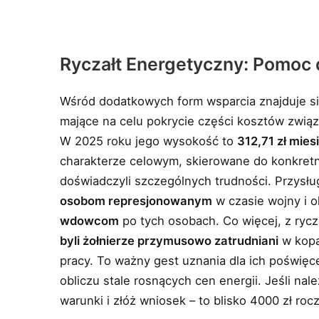
Ryczałt Energetyczny: Pomoc
Wśród dodatkowych form wsparcia znajduje s
mające na celu pokrycie części kosztów związ
W 2025 roku jego wysokość to
312,71 zł mies
charakterze celowym, skierowane do konkretn
doświadczyli szczególnych trudności. Przysł
osobom represjonowanym
w czasie wojny i 
wdowcom
po tych osobach. Co więcej, z ryc
byli żołnierze przymusowo zatrudniani
w kopa
pracy. To ważny gest uznania dla ich poświęc
obliczu stale rosnących cen energii. Jeśli nal
warunki i złóż wniosek – to blisko 4000 zł roc