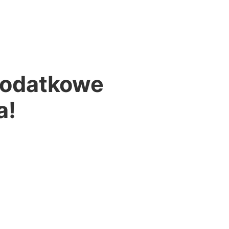
 dodatkowe
a!