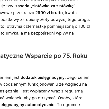
uje tzw.
zasada „złotówka za złotówkę”
.
stawowe przekracza
2900 zł brutto
, kwota
dodatkowy zarobiony złoty powyżej tego progu.
to, otrzyma czternastkę pomniejszoną o 100 zł
ęsto umyka, a ma bezpośredni wpływ na
.
atyczne Wsparcie po 75. Roku
eniem jest
dodatek pielęgnacyjny
. Jego celem
y w codziennym funkcjonowaniu ze względu na
iesięcznie
i jest wypłacany wraz z regularną
ać wniosek, aby go otrzymać. Osoby, które
pielęgnacyjny automatycznie
. To ogromne