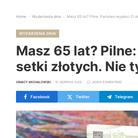
Home
-
Wydarzenia dnia
-
Masz 65 lat? Pilne: Państwo wypłaci Ci do
WYDARZENIA DNIA
Masz 65 lat? Pilne
setki złotych. Nie t
IGNACY MICHAŁOWSKI
31 SIERPNIA 2025
JEDEN KOMENTARZ
Facebook
Twitter
Telegram