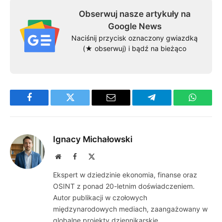
Obserwuj nasze artykuły na
Google News
Naciśnij przycisk oznaczony gwiazdką
(★ obserwuj) i bądź na bieżąco
Facebook
Twitter
Email
Telegram
WhatsA
Ignacy Michałowski
Website
Facebook
X
(Twitter)
Ekspert w dziedzinie ekonomia, finanse oraz
OSINT z ponad 20-letnim doświadczeniem.
Autor publikacji w czołowych
międzynarodowych mediach, zaangażowany w
globalne projekty dziennikarskie.