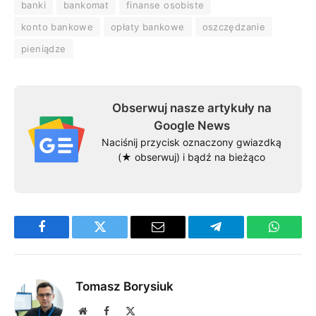
banki
bankomat
finanse osobiste
konto bankowe
opłaty bankowe
oszczędzanie
pieniądze
Obserwuj nasze artykuły na
Google News
Naciśnij przycisk oznaczony gwiazdką
(★ obserwuj) i bądź na bieżąco
Facebook
Twitter
Email
Telegram
WhatsA
Tomasz Borysiuk
Website
Facebook
X