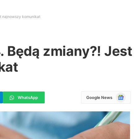
st najnowszy komunikat
. Będą zmiany?! Jest
kat
Google
WhatsApp
Google News
News