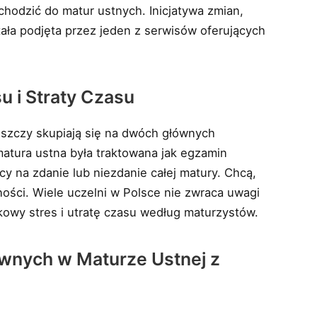
odzić do matur ustnych. Inicjatywa zmian,
ała podjęta przez jeden z serwisów oferujących
u i Straty Czasu
oszczy skupiają się na dwóch głównych
matura ustna była traktowana jak egzamin
y na zdanie lub niezdanie całej matury. Chcą,
ości. Wiele uczelni w Polsce nie zwraca uwagi
kowy stres i utratę czasu według maturzystów.
awnych w Maturze Ustnej z