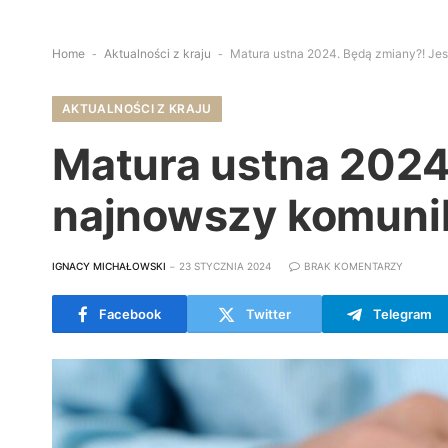
Home
-
Aktualności z kraju
-
Matura ustna 2024. Będą zmiany?! Je
AKTUALNOŚCI Z KRAJU
Matura ustna 2024
najnowszy komuni
IGNACY MICHAŁOWSKI
23 STYCZNIA 2024
BRAK KOMENTARZY
Facebook
Twitter
Telegram