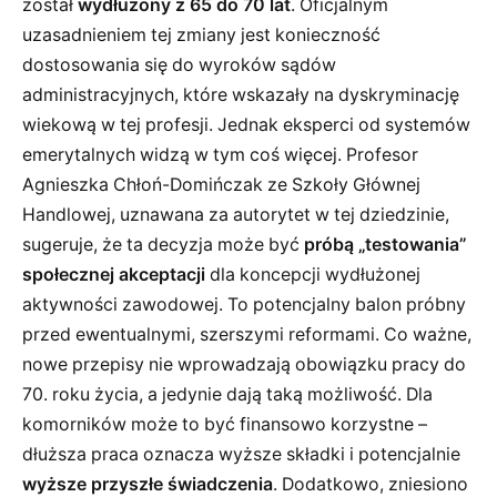
został
wydłużony z 65 do 70 lat
. Oficjalnym
uzasadnieniem tej zmiany jest konieczność
dostosowania się do wyroków sądów
administracyjnych, które wskazały na dyskryminację
wiekową w tej profesji. Jednak eksperci od systemów
emerytalnych widzą w tym coś więcej. Profesor
Agnieszka Chłoń-Domińczak ze Szkoły Głównej
Handlowej, uznawana za autorytet w tej dziedzinie,
sugeruje, że ta decyzja może być
próbą „testowania”
społecznej akceptacji
dla koncepcji wydłużonej
aktywności zawodowej. To potencjalny balon próbny
przed ewentualnymi, szerszymi reformami. Co ważne,
nowe przepisy nie wprowadzają obowiązku pracy do
70. roku życia, a jedynie dają taką możliwość. Dla
komorników może to być finansowo korzystne –
dłuższa praca oznacza wyższe składki i potencjalnie
wyższe przyszłe świadczenia
. Dodatkowo, zniesiono