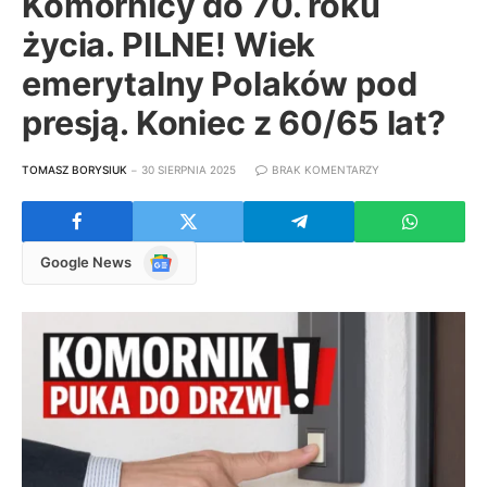
Komornicy do 70. roku
życia. PILNE! Wiek
emerytalny Polaków pod
presją. Koniec z 60/65 lat?
TOMASZ BORYSIUK
30 SIERPNIA 2025
BRAK KOMENTARZY
Google
Google News
News