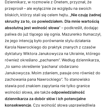
Dziennikarz, w rozmowie z Onetem, przyznał, że
przeprosił – ale wyłącznie ze względu na swoich
bliskich, którzy stali się celem hejtu. „
Nie czuję żadnej
skruchy za to, co powiedziałem. Dla mnie wartością
absolutną jest wolność słowa
” – podkreślił, dodając
paliwa do już tlącego się ognia. Mazurenko tłumaczył,
że jego intencją było porównanie stylu działania
Karola Nawrockiego do praktyk znanych z czasów
dyktatury Wiktora Janukowycza na Ukrainie, którego
również określano „pachanem”. Według dziennikarza,
„to samo określenie 'pachana’ obdarzano
Janukowycza. Moim zdaniem, pasuje ono również do
zachowania pana Nawrockiego”. To stanowisko
stawia pod znakiem zapytania nie tylko granice
wolności słowa, ale także
odpowiedzialność
dziennikarza za dobór słów i ich potencjalne
konsekwencje
. Czy wolność słowa usprawiedliwia