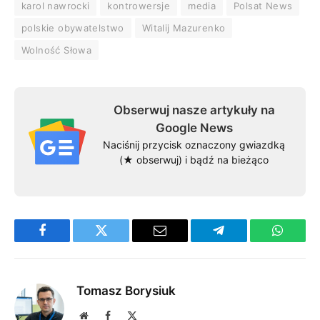
karol nawrocki
kontrowersje
media
Polsat News
polskie obywatelstwo
Witalij Mazurenko
Wolność Słowa
Obserwuj nasze artykuły na
Google News
Naciśnij przycisk oznaczony gwiazdką
(★ obserwuj) i bądź na bieżąco
Facebook
Twitter
Email
Telegram
WhatsA
Tomasz Borysiuk
Website
Facebook
X