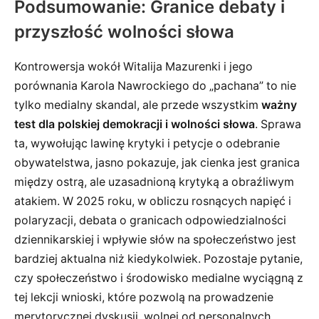
Podsumowanie: Granice debaty i
przyszłość wolności słowa
Kontrowersja wokół Witalija Mazurenki i jego
porównania Karola Nawrockiego do „pachana” to nie
tylko medialny skandal, ale przede wszystkim
ważny
test dla polskiej demokracji i wolności słowa
. Sprawa
ta, wywołując lawinę krytyki i petycje o odebranie
obywatelstwa, jasno pokazuje, jak cienka jest granica
między ostrą, ale uzasadnioną krytyką a obraźliwym
atakiem. W 2025 roku, w obliczu rosnących napięć i
polaryzacji, debata o granicach odpowiedzialności
dziennikarskiej i wpływie słów na społeczeństwo jest
bardziej aktualna niż kiedykolwiek. Pozostaje pytanie,
czy społeczeństwo i środowisko medialne wyciągną z
tej lekcji wnioski, które pozwolą na prowadzenie
merytorycznej dyskusji, wolnej od personalnych