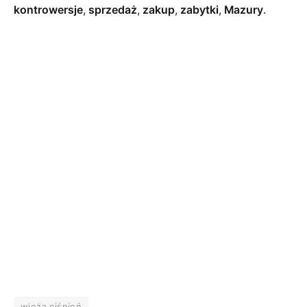
kontrowersje
,
sprzedaż
,
zakup
,
zabytki
,
Mazury
.
wieża ciśnień