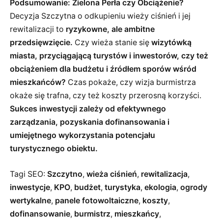
Podsumowanie: Zielona Perła czy Obciążenie?
Decyzja Szczytna o odkupieniu wieży ciśnień i jej
rewitalizacji to
ryzykowne, ale ambitne
przedsięwzięcie.
Czy wieża stanie się
wizytówką
miasta, przyciągającą turystów i inwestorów, czy też
obciążeniem dla budżetu i źródłem sporów wśród
mieszkańców?
Czas pokaże, czy wizja burmistrza
okaże się trafna, czy też koszty przerosną korzyści.
Sukces inwestycji zależy od efektywnego
zarządzania, pozyskania dofinansowania i
umiejętnego wykorzystania potencjału
turystycznego obiektu.
Tagi SEO:
Szczytno
,
wieża ciśnień
,
rewitalizacja
,
inwestycje
,
KPO
,
budżet
,
turystyka
,
ekologia
,
ogrody
wertykalne
,
panele fotowoltaiczne
,
koszty
,
dofinansowanie
,
burmistrz
,
mieszkańcy
,