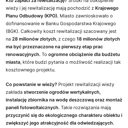
Kto zapłaci za rewitalizację?
Środki na odkupienie
wieży i jej rewitalizację mają pochodzić z
Krajowego
Planu Odbudowy (KPO).
Miasto zawnioskowało o
dofinansowanie w Banku Gospodarstwa Krajowego
(BGK). Całkowity koszt rewitalizacji szacowany jest
na
28 milionów złotych
, z czego
18 milionów złotych
ma być przeznaczone na pierwszy etap prac
renowacyjnych.
To
ogromne obciążenie dla budżetu
miasta
, które budzi pytania o możliwość realizacji tak
kosztownego projektu.
Co powstanie w wieży?
Projekt rewitalizacji wieży
zakłada
stworzenie ogrodów wertykalnych,
instalację zbiornika na wodę deszczową oraz montaż
paneli fotowoltaicznych.
Takie rozwiązania mają
przyczynić się do ekologicznego charakteru obiektu i
zwiększyć jego atrakcyjność dla odwiedzających.