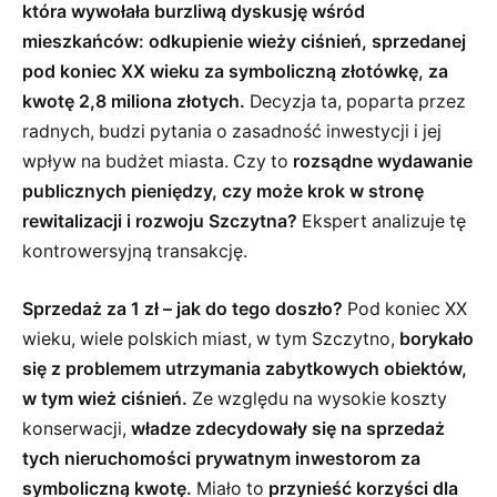
która wywołała burzliwą dyskusję wśród
mieszkańców: odkupienie wieży ciśnień, sprzedanej
pod koniec XX wieku za symboliczną złotówkę, za
kwotę 2,8 miliona złotych.
Decyzja ta, poparta przez
radnych, budzi pytania o zasadność inwestycji i jej
wpływ na budżet miasta. Czy to
rozsądne wydawanie
publicznych pieniędzy, czy może krok w stronę
rewitalizacji i rozwoju Szczytna?
Ekspert analizuje tę
kontrowersyjną transakcję.
Sprzedaż za 1 zł – jak do tego doszło?
Pod koniec XX
wieku, wiele polskich miast, w tym Szczytno,
borykało
się z problemem utrzymania zabytkowych obiektów,
w tym wież ciśnień.
Ze względu na wysokie koszty
konserwacji,
władze zdecydowały się na sprzedaż
tych nieruchomości prywatnym inwestorom za
symboliczną kwotę.
Miało to
przynieść korzyści dla