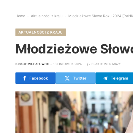
Home
-
Aktualności z kraju
-
Młodzieżowe Słowo Roku 2024 [RANK
AKTUALNOŚCI Z KRAJU
Młodzieżowe Słow
IGNACY MICHAŁOWSKI
13 LISTOPADA 2024
BRAK KOMENTARZY
Facebook
Twitter
Telegram