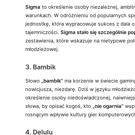
Sigma
to określenie osoby niezależnej, ambit
warunkach. W odróżnieniu od popularnych sp
jednostkę, która wypracowuje sukces z dala o
tajemniczości.
Sigma stało się szczególnie po
zestawienia, które wskazuje na nietypowe poł
młodzieżowej.
3. Bambik
Słowo
„bambik”
ma korzenie w świecie gamingu
nowicjusza, niezdarę. Dziś w języku młodzie
określenie osoby niedoświadczonej, naiwniejsz
słowa, by opisać kogoś, kto
„nie ogarnia”
wspó
rosnącym wpływie kultury gier komputerowyc
4. Delulu