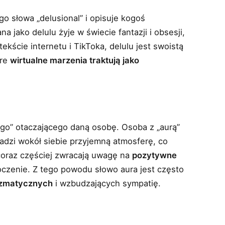
o słowa „delusional” i opisuje kogoś
 jako delulu żyje w świecie fantazji i obsesji,
kście internetu i TikToka, delulu jest swoistą
óre
wirtualne marzenia traktują jako
ego” otaczającego daną osobę. Osoba z „aurą”
adzi wokół siebie przyjemną atmosferę, co
coraz częściej zwracają uwagę na
pozytywne
oczenie. Z tego powodu słowo aura jest często
zmatycznych
i wzbudzających sympatię.