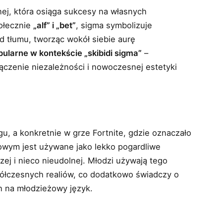
nej, która osiąga sukcesy na własnych
ołecznie
„alf” i „bet”
, sigma symbolizuje
d tłumu, tworząc wokół siebie aurę
pularne w kontekście „skibidi sigma”
–
ączenie niezależności i nowoczesnej estetyki
, a konkretnie w grze Fortnite, gdzie oznaczało
żowym jest używane jako lekko pogardliwe
ej i nieco nieudolnej. Młodzi używają tego
łczesnych realiów, co dodatkowo świadczy o
h na młodzieżowy język.