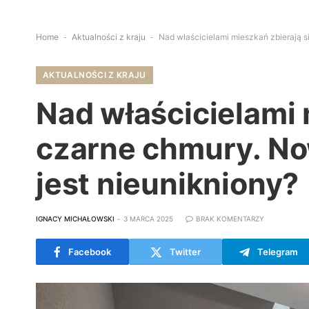
Home
-
Aktualności z kraju
-
Nad właścicielami mieszkań zbierają s
AKTUALNOŚCI Z KRAJU
Nad właścicielami 
czarne chmury. No
jest nieunikniony?
IGNACY MICHAŁOWSKI
3 MARCA 2025
BRAK KOMENTARZY
Facebook
Twitter
Telegram