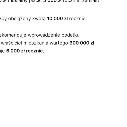
 zł
musiałby płacić
5 000 zł
rocznie, zamiast
łby obciążony kwotą
10 000 zł
rocznie.
rekomenduje wprowadzenie podatku
 właściciel mieszkania wartego
600 000 zł
aje
6 000 zł rocznie
.