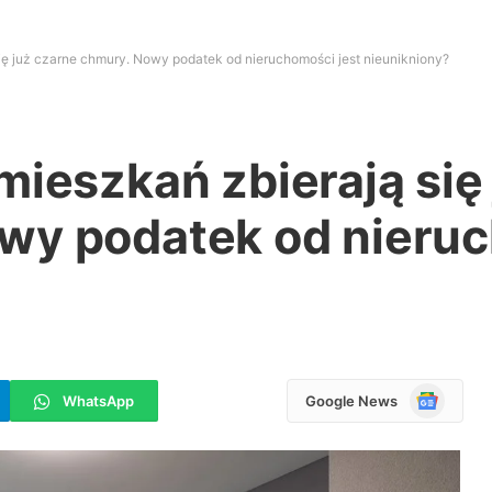
ię już czarne chmury. Nowy podatek od nieruchomości jest nieunikniony?
mieszkań zbierają się
wy podatek od nieru
Google
WhatsApp
Google News
News