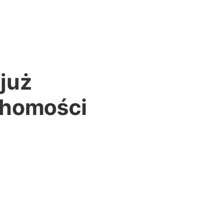
 już
chomości