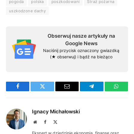
pogoda
polska
poszkodowani
Straż pożarna
uszkodzone dachy
Obserwuj nasze artykuły na
Google News
Naciśnij przycisk oznaczony gwiazdką
(★ obserwuj) i bądź na bieżąco
Facebook
Twitter
Email
Telegram
WhatsA
Ignacy Michałowski
Website
Facebook
X
(Twitter)
Ekspert w dziedzinie ekonomia, finanse oraz