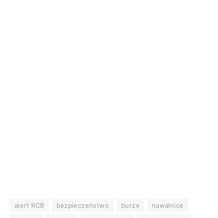
alert RCB
bezpieczeństwo
burze
nawałnice