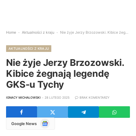
Home
-
Aktualności z kraju
-
Nie żyje Jerzy Brzozowski. Kibice żegnają legendę GKS-u Tychy
AKTUALNOŚCI Z KRAJU
Nie żyje Jerzy Brzozowski.
Kibice żegnają legendę
GKS-u Tychy
IGNACY MICHAŁOWSKI
28 LUTEGO 2025
BRAK KOMENTARZY
Google
Google News
News