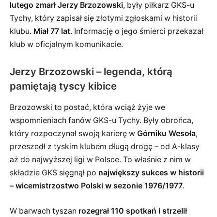
lutego zmarł Jerzy Brzozowski
, były piłkarz GKS-u
Tychy, który zapisał się złotymi zgłoskami w historii
klubu.
Miał 77 lat
. Informację o jego śmierci przekazał
klub w oficjalnym komunikacie.
Jerzy Brzozowski – legenda, którą
pamiętają tyscy kibice
Brzozowski to postać, która wciąż żyje we
wspomnieniach fanów GKS-u Tychy. Były obrońca,
który rozpoczynał swoją karierę w
Górniku Wesoła
,
przeszedł z tyskim klubem długą drogę – od A-klasy
aż do najwyższej ligi w Polsce. To właśnie z nim w
składzie GKS sięgnął po
największy sukces w historii
– wicemistrzostwo Polski w sezonie 1976/1977
.
W barwach tyszan
rozegrał 110 spotkań i strzelił