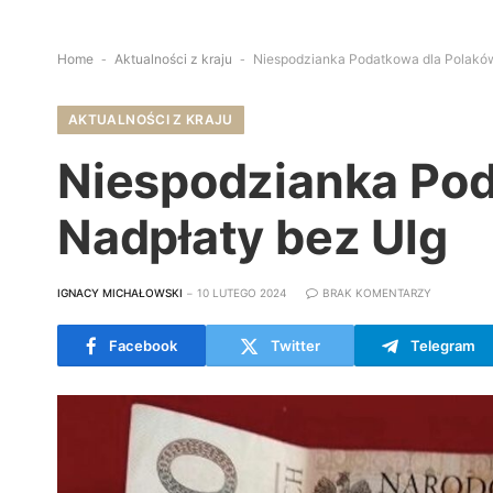
Home
-
Aktualności z kraju
-
Niespodzianka Podatkowa dla Polaków
AKTUALNOŚCI Z KRAJU
Niespodzianka Pod
Nadpłaty bez Ulg
IGNACY MICHAŁOWSKI
10 LUTEGO 2024
BRAK KOMENTARZY
Facebook
Twitter
Telegram