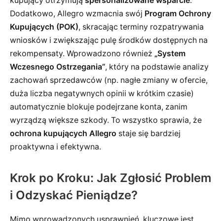
kupujący otrzymują
spersonalizowane wsparcie
.
Dodatkowo, Allegro wzmacnia swój
Program Ochrony
Kupujących (POK)
, skracając terminy rozpatrywania
wniosków i zwiększając pulę środków dostępnych na
rekompensaty. Wprowadzono również
„System
Wczesnego Ostrzegania”
, który na podstawie analizy
zachowań sprzedawców (np. nagłe zmiany w ofercie,
duża liczba negatywnych opinii w krótkim czasie)
automatycznie blokuje podejrzane konta, zanim
wyrządzą większe szkody. To wszystko sprawia, że
ochrona kupujących Allegro
staje się bardziej
proaktywna i efektywna.
Krok po Kroku: Jak Zgłosić Problem
i Odzyskać Pieniądze?
Mimo wprowadzonych usprawnień, kluczowe jest,