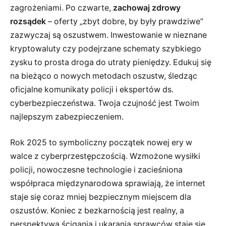
zagrożeniami. Po czwarte,
zachowaj zdrowy
rozsądek
– oferty „zbyt dobre, by były prawdziwe”
zazwyczaj są oszustwem. Inwestowanie w nieznane
kryptowaluty czy podejrzane schematy szybkiego
zysku to prosta droga do utraty pieniędzy. Edukuj się
na bieżąco o nowych metodach oszustw, śledząc
oficjalne komunikaty policji i ekspertów ds.
cyberbezpieczeństwa. Twoja czujność jest Twoim
najlepszym zabezpieczeniem.
Rok 2025 to symboliczny początek nowej ery w
walce z cyberprzestępczością. Wzmożone wysiłki
policji, nowoczesne technologie i zacieśniona
współpraca międzynarodowa sprawiają, że internet
staje się coraz mniej bezpiecznym miejscem dla
oszustów. Koniec z bezkarnością jest realny, a
perspektywa ścigania i ukarania sprawców staje się