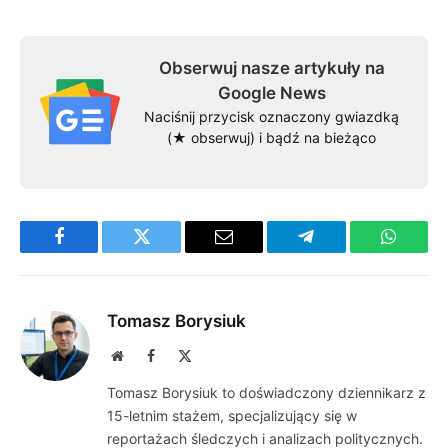
Obserwuj nasze artykuły na
Google News
Naciśnij przycisk oznaczony gwiazdką
(★ obserwuj) i bądź na bieżąco
Facebook
Twitter
Email
Telegram
WhatsA
Tomasz Borysiuk
Website
Facebook
X
(Twitter)
Tomasz Borysiuk to doświadczony dziennikarz z
15-letnim stażem, specjalizujący się w
reportażach śledczych i analizach politycznych.