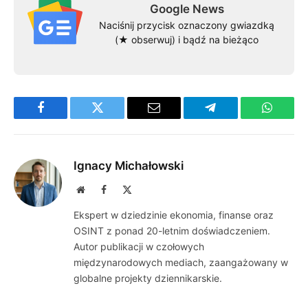
Google News
Naciśnij przycisk oznaczony gwiazdką
(★ obserwuj) i bądź na bieżąco
Facebook
Twitter
Email
Telegram
WhatsA
Ignacy Michałowski
Website
Facebook
X
(Twitter)
Ekspert w dziedzinie ekonomia, finanse oraz
OSINT z ponad 20-letnim doświadczeniem.
Autor publikacji w czołowych
międzynarodowych mediach, zaangażowany w
globalne projekty dziennikarskie.