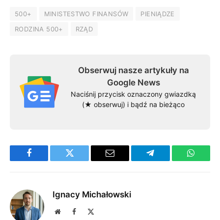
500+
MINISTESTWO FINANSÓW
PIENIĄDZE
RODZINA 500+
RZĄD
Obserwuj nasze artykuły na
Google News
Naciśnij przycisk oznaczony gwiazdką
(★ obserwuj) i bądź na bieżąco
Facebook
Twitter
Email
Telegram
WhatsA
Ignacy Michałowski
Website
Facebook
X