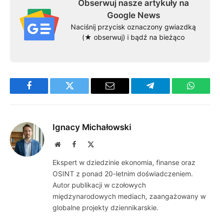
Obserwuj nasze artykuły na
Google News
Naciśnij przycisk oznaczony gwiazdką
(★ obserwuj) i bądź na bieżąco
Facebook
Twitter
Email
Telegram
WhatsA
Ignacy Michałowski
Website
Facebook
X
(Twitter)
Ekspert w dziedzinie ekonomia, finanse oraz
OSINT z ponad 20-letnim doświadczeniem.
Autor publikacji w czołowych
międzynarodowych mediach, zaangażowany w
globalne projekty dziennikarskie.