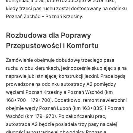
kontynuacja prac, które rozpoczęto w 2019 roku,
kiedy trzeci pas ruchu został dostosowany na odcinku
Poznań Zachód – Poznań Krzesiny.
Rozbudowa dla Poprawy
Przepustowości i Komfortu
Zamówienie obejmuje dobudowę trzeciego pasa
ruchu w obu kierunkach, jednocześnie skupiając się na
naprawie już istniejącej konstrukcji jezdni. Prace będą
prowadzone na odcinku autostrady A2 pomiędzy
węzłami Poznań Krzesiny a Poznań Wschód (km
168+700 – 179+700). Dodatkowo, remont nawierzchni
obejmie węzły Poznań Luboń (km 163+835) i Poznań
Wschód (km 179+970). Po zakończeniu prac,
autostrada A2 będzie posiadała trzy pasy na całej
długości autostradowej obwodnicy Poznania.