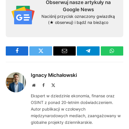
Obserwuj nasze artykuły na
Google News
Naciśnij przycisk oznaczony gwiazdką
(★ obserwuj) i bądź na bieżąco
Facebook
Twitter
Email
Telegram
WhatsA
Ignacy Michałowski
Website
Facebook
X
(Twitter)
Ekspert w dziedzinie ekonomia, finanse oraz
OSINT z ponad 20-letnim doświadczeniem.
Autor publikacji w czołowych
międzynarodowych mediach, zaangażowany w
globalne projekty dziennikarskie.