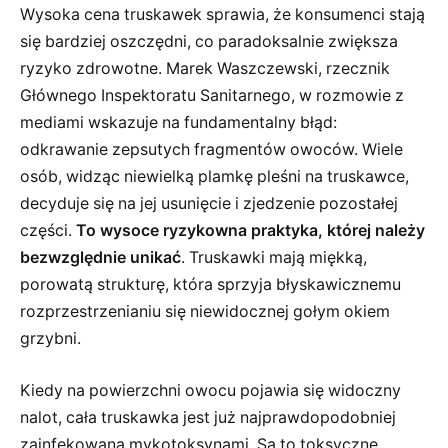
Wysoka cena truskawek sprawia, że konsumenci stają
się bardziej oszczędni, co paradoksalnie zwiększa
ryzyko zdrowotne. Marek Waszczewski, rzecznik
Głównego Inspektoratu Sanitarnego, w rozmowie z
mediami wskazuje na fundamentalny błąd:
odkrawanie zepsutych fragmentów owoców. Wiele
osób, widząc niewielką plamkę pleśni na truskawce,
decyduje się na jej usunięcie i zjedzenie pozostałej
części.
To wysoce ryzykowna praktyka, której należy
bezwzględnie unikać
. Truskawki mają miękką,
porowatą strukturę, która sprzyja błyskawicznemu
rozprzestrzenianiu się niewidocznej gołym okiem
grzybni.
Kiedy na powierzchni owocu pojawia się widoczny
nalot, cała truskawka jest już najprawdopodobniej
zainfekowana mykotoksynami. Są to toksyczne