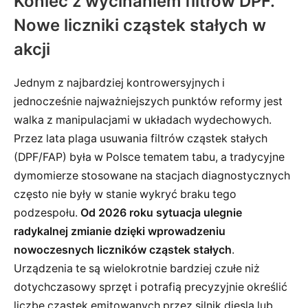
Koniec z wycinaniem filtrów DPF.
Nowe liczniki cząstek stałych w
akcji
Jednym z najbardziej kontrowersyjnych i
jednocześnie najważniejszych punktów reformy jest
walka z manipulacjami w układach wydechowych.
Przez lata plaga usuwania filtrów cząstek stałych
(DPF/FAP) była w Polsce tematem tabu, a tradycyjne
dymomierze stosowane na stacjach diagnostycznych
często nie były w stanie wykryć braku tego
podzespołu.
Od 2026 roku sytuacja ulegnie
radykalnej zmianie dzięki wprowadzeniu
nowoczesnych liczników cząstek stałych
.
Urządzenia te są wielokrotnie bardziej czułe niż
dotychczasowy sprzęt i potrafią precyzyjnie określić
liczbę cząstek emitowanych przez silnik diesla lub