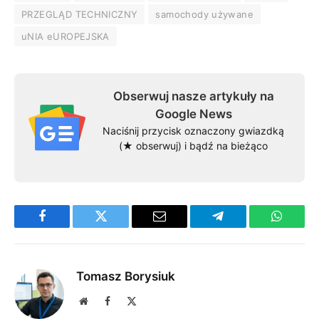
PRZEGLĄD TECHNICZNY
samochody używane
uNIA eUROPEJSKA
Obserwuj nasze artykuły na
Google News
Naciśnij przycisk oznaczony gwiazdką
(★ obserwuj) i bądź na bieżąco
Facebook
Twitter
Email
Telegram
WhatsA
Tomasz Borysiuk
Website
Facebook
X
(Twitter)