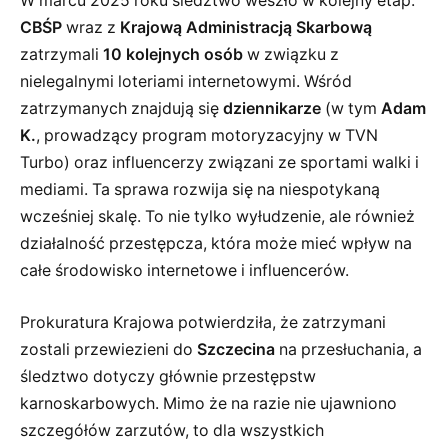
W marcu 2025 roku śledztwo weszło w kolejny etap.
CBŚP
wraz z
Krajową Administracją Skarbową
zatrzymali
10 kolejnych osób
w związku z
nielegalnymi loteriami internetowymi. Wśród
zatrzymanych znajdują się
dziennikarze
(w tym
Adam
K.
, prowadzący program motoryzacyjny w TVN
Turbo) oraz influencerzy związani ze sportami walki i
mediami. Ta sprawa rozwija się na niespotykaną
wcześniej skalę. To nie tylko wyłudzenie, ale również
działalność przestępcza, która może mieć wpływ na
całe środowisko internetowe i influencerów.
Prokuratura Krajowa potwierdziła, że zatrzymani
zostali przewiezieni do
Szczecina
na przesłuchania, a
śledztwo dotyczy głównie przestępstw
karnoskarbowych. Mimo że na razie nie ujawniono
szczegółów zarzutów, to dla wszystkich