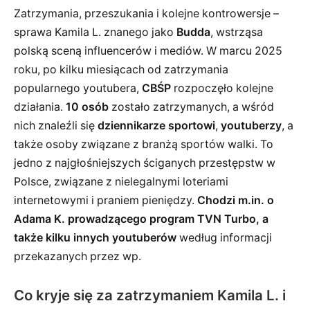
Zatrzymania, przeszukania i kolejne kontrowersje –
sprawa Kamila L. znanego jako
Budda
, wstrząsa
polską sceną influencerów i mediów. W marcu 2025
roku, po kilku miesiącach od zatrzymania
popularnego youtubera,
CBŚP
rozpoczęło kolejne
działania.
10 osób
zostało zatrzymanych, a wśród
nich znaleźli się
dziennikarze sportowi
,
youtuberzy
, a
także osoby związane z branżą sportów walki. To
jedno z najgłośniejszych ściganych przestępstw w
Polsce, związane z nielegalnymi loteriami
internetowymi i praniem pieniędzy.
Chodzi m.in. o
Adama K. prowadzącego program TVN Turbo, a
także kilku innych youtuberów
według informacji
przekazanych przez wp.
Co kryje się za zatrzymaniem Kamila L. i