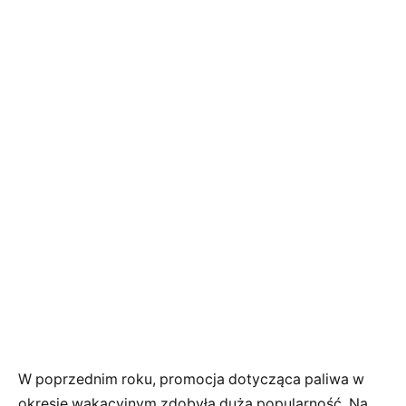
W poprzednim roku, promocja dotycząca paliwa w
okresie wakacyjnym zdobyła dużą popularność. Na