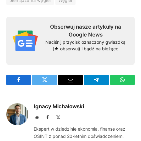
pieniądze na węgiel
Węgiel
Obserwuj nasze artykuły na
Google News
Naciśnij przycisk oznaczony gwiazdką
(★ obserwuj) i bądź na bieżąco
Facebook
Twitter
Email
Telegram
WhatsA
Ignacy Michałowski
Website
Facebook
X
(Twitter)
Ekspert w dziedzinie ekonomia, finanse oraz
OSINT z ponad 20-letnim doświadczeniem.