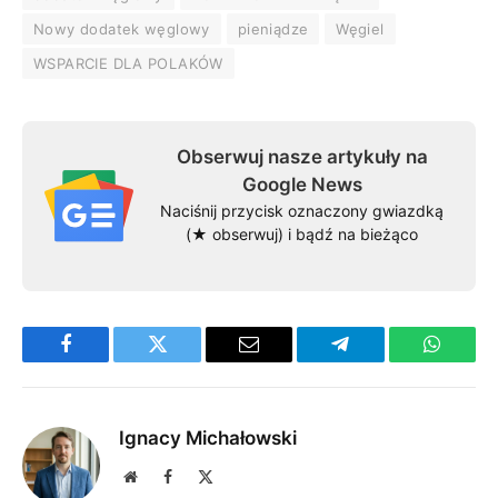
Nowy dodatek węglowy
pieniądze
Węgiel
WSPARCIE DLA POLAKÓW
Obserwuj nasze artykuły na
Google News
Naciśnij przycisk oznaczony gwiazdką
(★ obserwuj) i bądź na bieżąco
Facebook
Twitter
Email
Telegram
WhatsA
Ignacy Michałowski
Website
Facebook
X