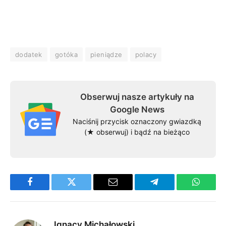
dodatek
gotóka
pieniądze
polacy
Obserwuj nasze artykuły na
Google News
Naciśnij przycisk oznaczony gwiazdką
(★ obserwuj) i bądź na bieżąco
Facebook
Twitter
Email
Telegram
WhatsA
Ignacy Michałowski