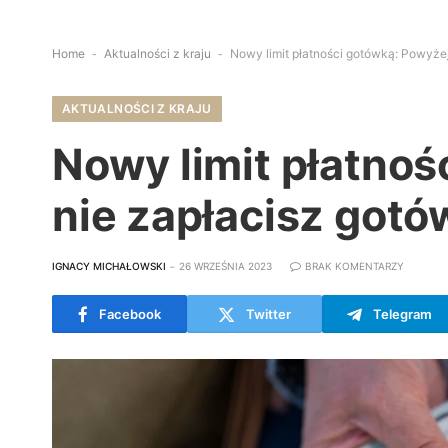
Home
-
Aktualności z kraju
-
Nowy limit płatności gotówką: Powyżej
AKTUALNOŚCI Z KRAJU
Nowy limit płatnoś
nie zapłacisz got
IGNACY MICHAŁOWSKI
26 WRZEŚNIA 2023
BRAK KOMENTARZY
Facebook
Twitter
Telegram