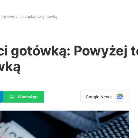
 tej kwoty nie zapłacisz gotówką
ci gotówką: Powyżej t
ówką
Google
WhatsApp
Google News
News