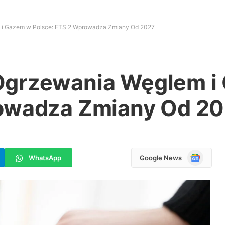
 i Gazem w Polsce: ETS 2 Wprowadza Zmiany Od 2027
Ogrzewania Węglem i
rowadza Zmiany Od 2
Google
WhatsApp
Google News
News