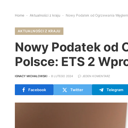
Home
-
Aktualności z kraju
-
Nowy Podatek od Ogrzewania Węglem
AKTUALNOŚCI Z KRAJU
Nowy Podatek od 
Polsce: ETS 2 Wp
IGNACY MICHAŁOWSKI
8 LUTEGO 2024
JEDEN KOMENTARZ
Facebook
Twitter
Telegram