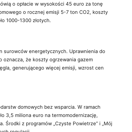
ówią o opłacie w wysokości 45 euro za tonę
omowego o rocznej emisji 5-7 ton CO2, koszty
ło 1000-1300 złotych.
en surowców energetycznych. Uprawnienia do
co oznacza, że koszty ogrzewania gazem
la, generującego więcej emisji, wzrost cen
podarstw domowych bez wsparcia. W ramach
o 3,5 miliona euro na termomodernizację,
. Środki z programów „Czyste Powietrze” i „Mój
ch regulacji.