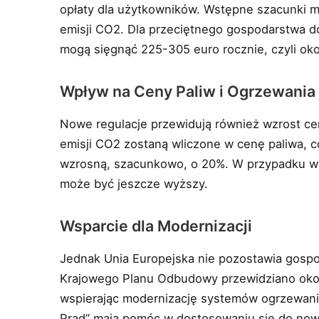
opłaty dla użytkowników. Wstępne szacunki m
emisji CO2. Dla przeciętnego gospodarstwa d
mogą sięgnąć 225-305 euro rocznie, czyli oko
Wpływ na Ceny Paliw i Ogrzewania
Nowe regulacje przewidują również wzrost c
emisji CO2 zostaną wliczone w cenę paliwa, 
wzrosną, szacunkowo, o 20%. W przypadku węg
może być jeszcze wyższy.
Wsparcie dla Modernizacji
Jednak Unia Europejska nie pozostawia gos
Krajowego Planu Odbudowy przewidziano okoł
wspierając modernizację systemów ogrzewania
Prąd” mają pomóc w dostosowaniu się do nowy