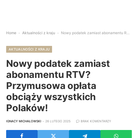
Home
-
Aktualności z kraju
-
Nowy podatek zamiast abonamentu RTV? Przymusowa opłata obciąży wszystkich Polaków!
AKTUALNOŚCI Z KRAJU
Nowy podatek zamiast
abonamentu RTV?
Przymusowa opłata
obciąży wszystkich
Polaków!
IGNACY MICHAŁOWSKI
26 LUTEGO 2025
BRAK KOMENTARZY