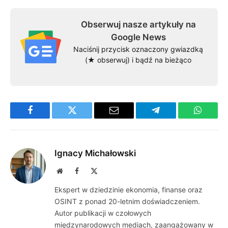
Obserwuj nasze artykuły na
Google News
Naciśnij przycisk oznaczony gwiazdką
(★ obserwuj) i bądź na bieżąco
Facebook
Twitter
Email
Telegram
WhatsA
Ignacy Michałowski
Website
Facebook
X
(Twitter)
Ekspert w dziedzinie ekonomia, finanse oraz
OSINT z ponad 20-letnim doświadczeniem.
Autor publikacji w czołowych
międzynarodowych mediach, zaangażowany w