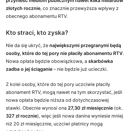
przynieść mediom publicznym nawet kilka miliardów
złotych rocznie
, co znacznie przewyższa wpływy z
obecnego abonamentu RTV.
Kto straci, kto zyska?
Nie da się ukryć, że
największymi przegranymi będą
osoby, które do tej pory nie płaciły abonamentu RTV
.
Nowa opłata będzie obowiązkowa, a
skarbówka
zadba o jej ściąganie
– nie będzie już ucieczki.
Z kolei osoby, które do tej pory uczciwie płaciły
abonament RTV, mogą nawet na tym skorzystać, jeśli
nowa opłata będzie niższa od dotychczasowej
stawki. Obecnie wynosi ona
27,30 zł miesięcznie
(ok.
327 zł rocznie
), więc jeśli nowa danina wyniesie mniej
niż 20 zł miesięcznie, uczciwi płatnicy mogą