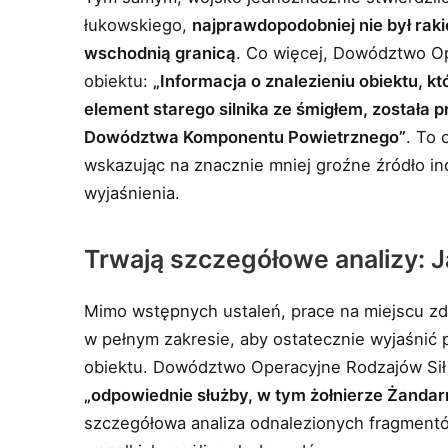
łukowskiego,
najprawdopodobniej nie był rak
wschodnią granicą
. Co więcej, Dowództwo Op
obiektu:
„Informacja o znalezieniu obiektu, 
element starego silnika ze śmigłem, została
Dowództwa Komponentu Powietrznego”
. To 
wskazując na znacznie mniej groźne źródło i
wyjaśnienia.
Trwają szczegółowe analizy: Ja
Mimo wstępnych ustaleń, prace na miejscu zda
w pełnym zakresie, aby ostatecznie wyjaśnić 
obiektu. Dowództwo Operacyjne Rodzajów Sił Z
„odpowiednie służby, w tym żołnierze Żandar
szczegółowa analiza odnalezionych fragmentó