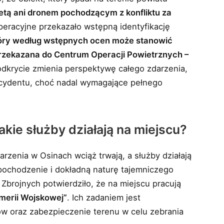
ietą ani dronem pochodzącym z konfliktu za
eracyjne przekazało wstępną identyfikację
który według wstępnych ocen może stanowić
 przekazana do Centrum Operacji Powietrznych –
odkrycie zmienia perspektywę całego zdarzenia,
ncydentu, choć nadal wymagające pełnego
kie służby działają na miejscu?
rzenia w Osinach wciąż trwają, a służby działają
pochodzenie i dokładną naturę tajemniczego
brojnych potwierdziło, że na miejscu pracują
merii Wojskowej”
. Ich zadaniem jest
w oraz zabezpieczenie terenu w celu zebrania