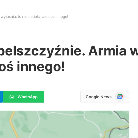
yjaśnia: to nie rakieta, ale coś innego!
belszczyźnie. Armia w
coś innego!
Google
WhatsApp
Google News
News