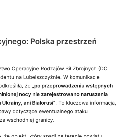
jnego: Polska przestrzeń
ztwo Operacyjne Rodzajów Sił Zbrojnych (DO
ydentu na Lubelszczyźnie. W komunikacie
dkreśliła, że
„po przeprowadzeniu wstępnych
inionej nocy nie zarejestrowano naruszenia
 Ukrainy, ani Białorusi”
. To kluczowa informacja,
obawy dotyczące ewentualnego ataku
za wschodniej granicy.
 że obiekt, który spadł na terenie powiatu