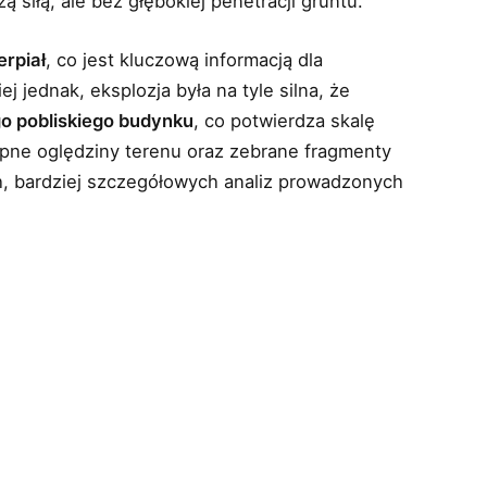
 siłą, ale bez głębokiej penetracji gruntu.
erpiał
, co jest kluczową informacją dla
 jednak, eksplozja była na tyle silna, że
go pobliskiego budynku
, co potwierdza skalę
ępne oględziny terenu oraz zebrane fragmenty
ch, bardziej szczegółowych analiz prowadzonych