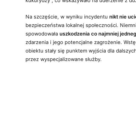
kukurydzy”, co wskazywało na uderzenie z dużą
Na szczęście, w wyniku incydentu
nikt nie uci
bezpieczeństwa lokalnej społeczności. Niemniej
spowodowała
uszkodzenia co najmniej jedne
zdarzenia i jego potencjalne zagrożenie. Wst
obiektu stały się punktem wyjścia dla dalszy
przez wyspecjalizowane służby.