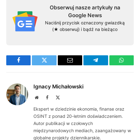
Obserwuj nasze artykuły na
Google News
Naciśnij przycisk oznaczony gwiazdką
(★ obserwuj) i bądź na bieżąco
Facebook
Twitter
Email
Telegram
WhatsA
Ignacy Michałowski
Website
Facebook
X
(Twitter)
Ekspert w dziedzinie ekonomia, finanse oraz
OSINT z ponad 20-letnim doświadczeniem.
Autor publikacji w czołowych
międzynarodowych mediach, zaangażowany w
globalne projekty dziennikarskie.