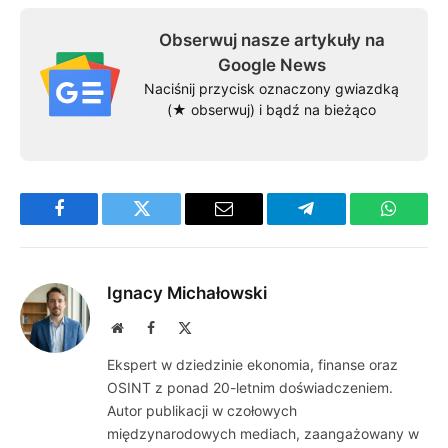
Obserwuj nasze artykuły na
Google News
Naciśnij przycisk oznaczony gwiazdką
(★ obserwuj) i bądź na bieżąco
Facebook
Twitter
Email
Telegram
WhatsA
Ignacy Michałowski
Website
Facebook
X
(Twitter)
Ekspert w dziedzinie ekonomia, finanse oraz
OSINT z ponad 20-letnim doświadczeniem.
Autor publikacji w czołowych
międzynarodowych mediach, zaangażowany w