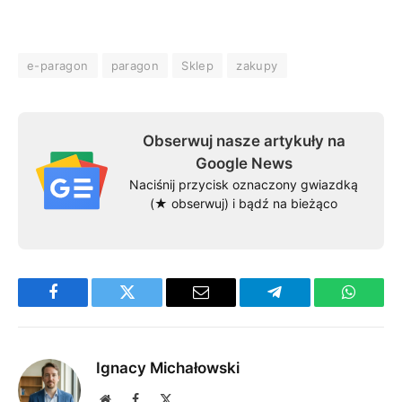
e-paragon
paragon
Sklep
zakupy
Obserwuj nasze artykuły na
Google News
Naciśnij przycisk oznaczony gwiazdką
(★ obserwuj) i bądź na bieżąco
Facebook
Twitter
Email
Telegram
WhatsA
Ignacy Michałowski
Website
Facebook
X