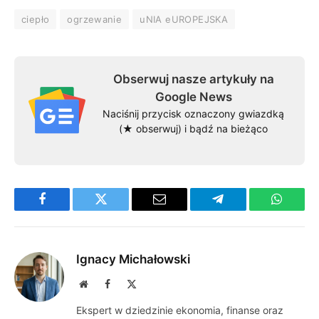
ciepło
ogrzewanie
uNIA eUROPEJSKA
Obserwuj nasze artykuły na
Google News
Naciśnij przycisk oznaczony gwiazdką
(★ obserwuj) i bądź na bieżąco
Facebook
Twitter
Email
Telegram
WhatsA
Ignacy Michałowski
Website
Facebook
X
(Twitter)
Ekspert w dziedzinie ekonomia, finanse oraz