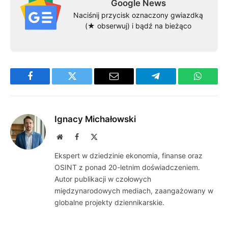
Google News
Naciśnij przycisk oznaczony gwiazdką
(★ obserwuj) i bądź na bieżąco
Facebook
Twitter
Email
Telegram
WhatsA
Ignacy Michałowski
Website
Facebook
X
(Twitter)
Ekspert w dziedzinie ekonomia, finanse oraz
OSINT z ponad 20-letnim doświadczeniem.
Autor publikacji w czołowych
międzynarodowych mediach, zaangażowany w
globalne projekty dziennikarskie.