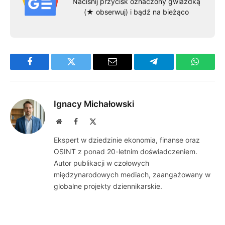
Naciśnij przycisk oznaczony gwiazdką
(★ obserwuj) i bądź na bieżąco
Facebook
Twitter
Email
Telegram
WhatsA
Ignacy Michałowski
Website
Facebook
X
(Twitter)
Ekspert w dziedzinie ekonomia, finanse oraz
OSINT z ponad 20-letnim doświadczeniem.
Autor publikacji w czołowych
międzynarodowych mediach, zaangażowany w
globalne projekty dziennikarskie.