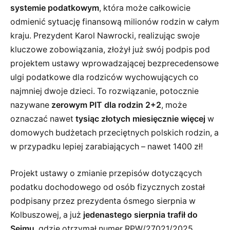
systemie podatkowym
, która może całkowicie
odmienić sytuację finansową milionów rodzin w całym
kraju. Prezydent Karol Nawrocki, realizując swoje
kluczowe zobowiązania, złożył już swój podpis pod
projektem ustawy wprowadzającej bezprecedensowe
ulgi podatkowe dla rodziców wychowujących co
najmniej dwoje dzieci. To rozwiązanie, potocznie
nazywane
zerowym PIT dla rodzin 2+2
, może
oznaczać nawet
tysiąc złotych miesięcznie więcej
w
domowych budżetach przeciętnych polskich rodzin, a
w przypadku lepiej zarabiających – nawet 1400 zł!
Projekt ustawy o zmianie przepisów dotyczących
podatku dochodowego od osób fizycznych został
podpisany przez prezydenta ósmego sierpnia w
Kolbuszowej, a już
jedenastego sierpnia trafił do
Sejmu
, gdzie otrzymał numer RPW/27021/2025.