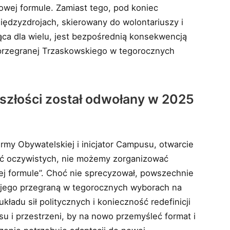
owej formule. Zamiast tego, pod koniec
ędzyzdrojach, skierowany do wolontariuszy i
ca dla wielu, jest bezpośrednią konsekwencją
 przegranej Trzaskowskiego w tegorocznych
szłości został odwołany w 2025
rmy Obywatelskiej i inicjator Campusu, otwarcie
yć oczywistych, nie możemy zorganizować
j formule”. Choć nie sprecyzował, powszechnie
z jego przegraną w tegorocznych wyborach na
adu sił politycznych i konieczność redefinicji
su i przestrzeni, by na nowo przemyśleć format i