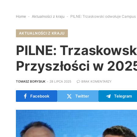
Home
-
Aktualności z kraju
-
PILNE: Trzaskowski odwołuje Campus P
AKTUALNOŚCI Z KRAJU
PILNE: Trzaskowsk
Przyszłości w 2025
TOMASZ BORYSIUK
28 LIPCA 2025
BRAK KOMENTARZY
Facebook
Twitter
Telegram