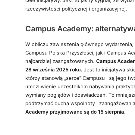
cele inicjatywy. Jest to jasny sygnał, że wyda
rzeczywistości politycznej i organizacyjnej.
Campus Academy: alternatywa
W obliczu zawieszenia głównego wydarzenia,
Campusu Polska Przyszłości, jak i Campus Ac
najbardziej zaangażowanych.
Campus Academy
28 września 2025 roku.
Jest to inicjatywa sk
którzy stanowią „serce” Campusu i są jego t
umożliwienie uczestnikom nabywania praktyczn
wymiany poglądów i doświadczeń. To mniejsza
podtrzymać ducha wspólnoty i zaangażowani
Academy przyjmowane są do 15 sierpnia.