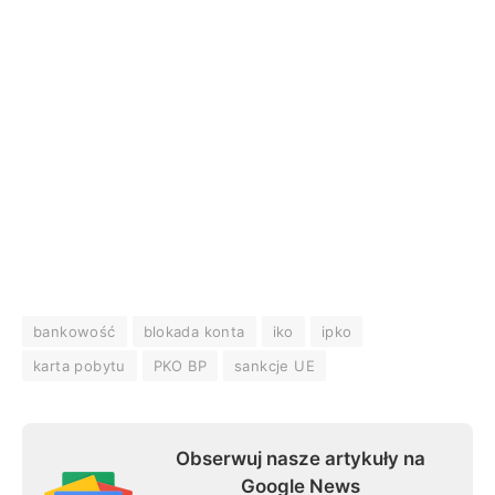
bankowość
blokada konta
iko
ipko
karta pobytu
PKO BP
sankcje UE
Obserwuj nasze artykuły na
Google News