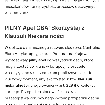
są przez całą społeczność, wpływając na jakość życia
mieszkańców i przejrzystość procesów decyzyjnych
w samorządzie.
PILNY Apel CBA: Skorzystaj z
Klauzuli Niekaralności
W obliczu dynamicznego rozwoju śledztwa, Centralne
Biuro Antykorupcyjne oraz Prokuratura Krajowa
wystosowały
pilny apel
do wszystkich osób, które
mogły zostać uwikłane w korupcyjny proceder i
wręczyły łapówki urzędnikom publicznym. Jest to
kluczowy moment, aby skorzystać z tzw.
klauzuli
niekaralności
, uregulowanej w art. 229 § 6 Kodeksu
karnego. Przepis ten stanowi, że sprawca
przestępstwa korupcyjnego (w tym przypadku osoba
wręczająca łapówkę) nie podlega karze, jeżeli