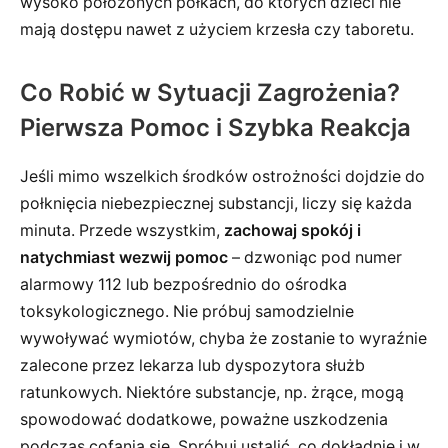
wysoko położonych półkach, do których dzieci nie
mają dostępu nawet z użyciem krzesła czy taboretu.
Co Robić w Sytuacji Zagrożenia?
Pierwsza Pomoc i Szybka Reakcja
Jeśli mimo wszelkich środków ostrożności dojdzie do
połknięcia niebezpiecznej substancji, liczy się każda
minuta. Przede wszystkim,
zachowaj spokój i
natychmiast wezwij pomoc
– dzwoniąc pod numer
alarmowy 112 lub bezpośrednio do ośrodka
toksykologicznego. Nie próbuj samodzielnie
wywoływać wymiotów, chyba że zostanie to wyraźnie
zalecone przez lekarza lub dyspozytora służb
ratunkowych. Niektóre substancje, np. żrące, mogą
spowodować dodatkowe, poważne uszkodzenia
podczas cofania się. Spróbuj ustalić, co dokładnie i w