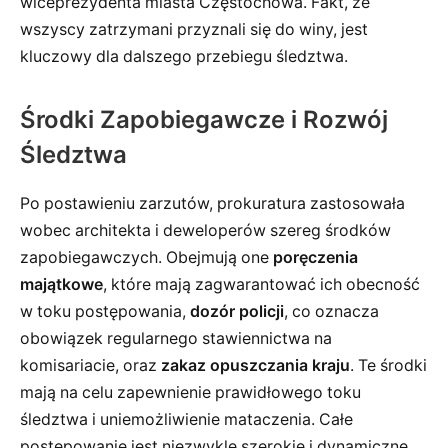
wiceprezydenta miasta Częstochowa. Fakt, że
wszyscy zatrzymani przyznali się do winy, jest
kluczowy dla dalszego przebiegu śledztwa.
Środki Zapobiegawcze i Rozwój
Śledztwa
Po postawieniu zarzutów, prokuratura zastosowała
wobec architekta i deweloperów szereg środków
zapobiegawczych. Obejmują one
poręczenia
majątkowe
, które mają zagwarantować ich obecność
w toku postępowania,
dozór policji
, co oznacza
obowiązek regularnego stawiennictwa na
komisariacie, oraz
zakaz opuszczania kraju
. Te środki
mają na celu zapewnienie prawidłowego toku
śledztwa i uniemożliwienie mataczenia. Całe
postępowanie jest niezwykle szerokie i dynamiczne.