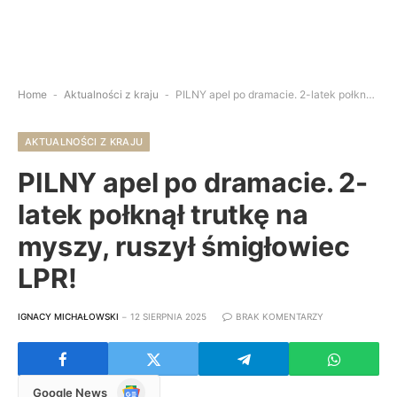
Home
-
Aktualności z kraju
-
PILNY apel po dramacie. 2-latek połknął trutkę na myszy, ruszył śmigłowiec LPR!
AKTUALNOŚCI Z KRAJU
PILNY apel po dramacie. 2-
latek połknął trutkę na
myszy, ruszył śmigłowiec
LPR!
IGNACY MICHAŁOWSKI
12 SIERPNIA 2025
BRAK KOMENTARZY
Google
Google News