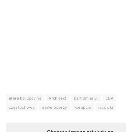
afera korupcyjna
Architekt
bartłomiej S.
CBA
częstochowa
deweloperzy
korupcja
łapówki
Obserwuj nasze artykuły na