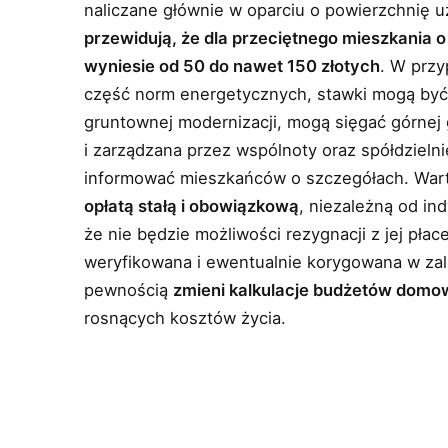
naliczane głównie w oparciu o powierzchnię u
przewidują, że dla przeciętnego mieszkania 
wyniesie od 50 do nawet 150 złotych
. W prz
część norm energetycznych, stawki mogą być
gruntownej modernizacji, mogą sięgać górnej 
i zarządzana przez wspólnoty oraz spółdzieln
informować mieszkańców o szczegółach. Warto
opłatą stałą i obowiązkową
, niezależną od in
że nie będzie możliwości rezygnacji z jej płac
weryfikowana i ewentualnie korygowana w zale
pewnością
zmieni kalkulacje budżetów dom
rosnących kosztów życia.