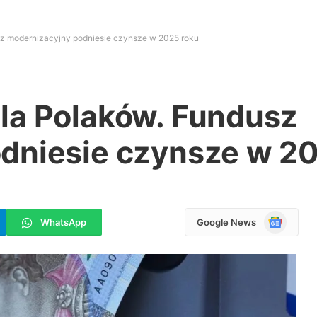
z modernizacyjny podniesie czynsze w 2025 roku
la Polaków. Fundusz
dniesie czynsze w 2
Google
WhatsApp
Google News
News