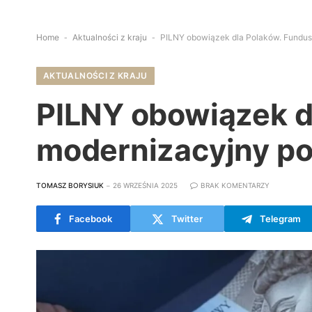
Home
-
Aktualności z kraju
-
PILNY obowiązek dla Polaków. Fundus
AKTUALNOŚCI Z KRAJU
PILNY obowiązek d
modernizacyjny po
TOMASZ BORYSIUK
26 WRZEŚNIA 2025
BRAK KOMENTARZY
Facebook
Twitter
Telegram