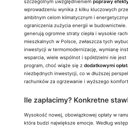
szczególnym uwzględnieniem
poprawy efekt
wprowadzeniu wynika z kilku kluczowych prze
ambitnym celom klimatycznym i energetycznym
ograniczenia zużycia energii w budownictwie.
generują ogromne straty ciepła i wysokie rac
mieszkalnych w Polsce, zwłaszcza tych wybu
inwestycji w termomodernizację, wymianę ins
wsparcia, wiele wspólnot i spółdzielni nie je
program, choć wiąże się z
dodatkowymi opłat
niezbędnych inwestycji, co w dłuższej perspe
rachunków za ogrzewanie i wyższego komfort
Ile zapłacimy? Konkretne stawk
Wysokość nowej, obowiązkowej opłaty w rama
która budzi największe emocje. Według wstęp