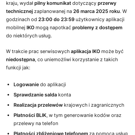
kraju, wydał
pilny komunikat
dotyczący
przerwy
technicznej
zaplanowanej na
26 marca 2025 roku
. W
godzinach od
23:00 do 23:59
użytkownicy aplikacji
mobilnej
IKO
mogą napotkać
problemy z dostępem
do niektórych usług.
W trakcie prac serwisowych
aplikacja IKO
może być
niedostępna
, co uniemożliwi korzystanie z takich
funkcji jak:
Logowanie
do aplikacji
Sprawdzanie salda
konta
Realizacja przelewów
krajowych i zagranicznych
Płatności BLIK
, w tym generowanie kodów oraz
przelewy na telefon
Płatności zbliżeniowe telefonem
za pomocą usług