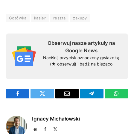
Gotówka
kasjer
reszta
zakupy
Obserwuj nasze artykuły na
Google News
Naciśnij przycisk oznaczony gwiazdką
(★ obserwuj) i bądź na bieżąco
Facebook
Twitter
Email
Telegram
WhatsA
Ignacy Michałowski
Website
Facebook
X